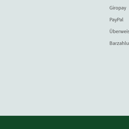
Giropay
PayPal
Überweisu
Barzahlung bei 