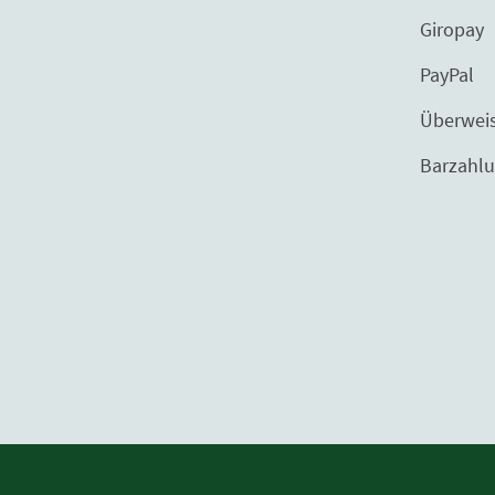
Giropay
PayPal
Überweisu
Barzahlung bei 