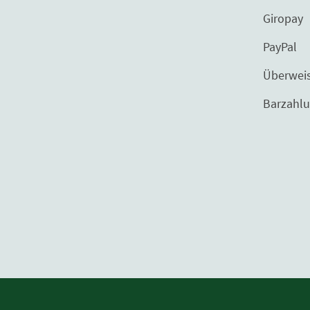
Giropay
PayPal
Überweisu
Barzahlung bei 