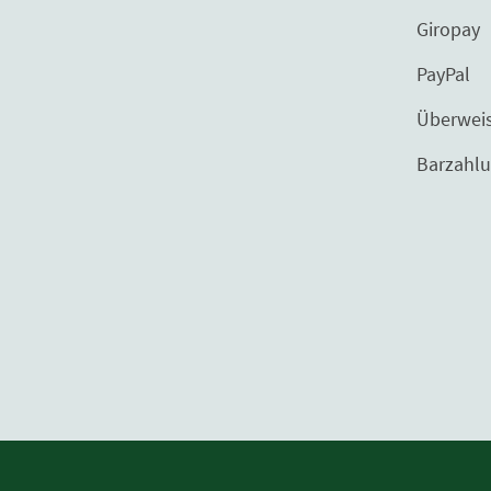
Giropay
PayPal
Überweisu
Barzahlung bei 