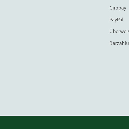
Giropay
PayPal
Überweisu
Barzahlung bei 