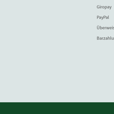
Giropay
PayPal
Überweisu
Barzahlung bei 