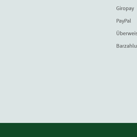
Giropay
PayPal
Überweisu
Barzahlung bei 